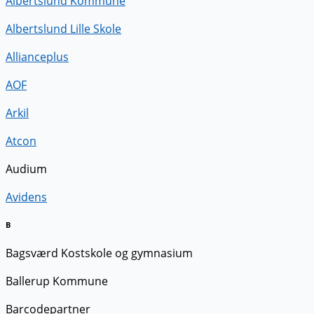
Albertslund Kommune
Albertslund Lille Skole
Allianceplus
AOF
Arkil
Atcon
Audium
Avidens
B
Bagsværd Kostskole og gymnasium
Ballerup Kommune
Barcodepartner