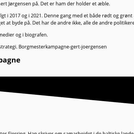
Gert Jørgensen på. Det er ham der holder et æble.
valgt i 2017 og i 2021. Denne gang med et både rødt og grø
get at byde på. Det har de andre ikke, alle de andre politike
medier og i biografen.
mpagne
r Fjerring. Han skriver om samarbejdet i de baltiske land