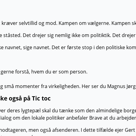
 kræver selvtillid og mod.
Kampen om vælgerne. Kampen skal 
ståsted. Det drejer sig nemlig ikke om politiktik. Det drejer 
e navnet, sige navnet. Det er første stop i den politiske k
rne gerne forstå, hvem du er som person.
gn og små momenter fra virkeligheden. Her ser du Magnus J
ke også på Tic toc
 hver deres lygtepæl skal du tænke som den almindelige bor
alog om den lokale politiker anbefaler Brave at du arbejde
 modtageren, men også afsenderen. I dette tilfælde ejer Gert