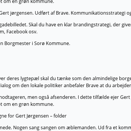
bet om en grøn kommune.
gadebilledet. Skal du have en klar brandingstrategi, der gi
ilm, Facebook osv.
nsen Borgmester i Sorø Kommune.
 hver deres lygtepæl skal du tænke som den almindelige bor
alog om den lokale politiker anbefaler Brave at du arbejde
 modtageren, men også afsenderen. I dette tilfælde ejer Gert
bet om en grøn kommune.
grinede. Nogen sang sangen om æblemanden. Ud fra et komm