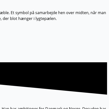
nt æble. Et symbol på samarbejde hen over midten, når man
re, der blot hænger i lygtepælen.
e. Han har ambitioner for Danmark og Norge. Desuden har