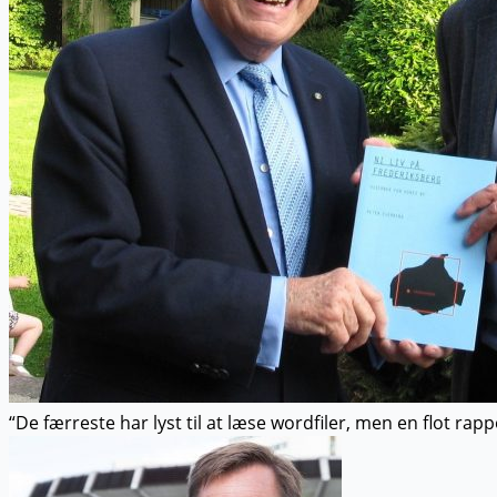
“De færreste har lyst til at læse wordfiler, men en flot rap