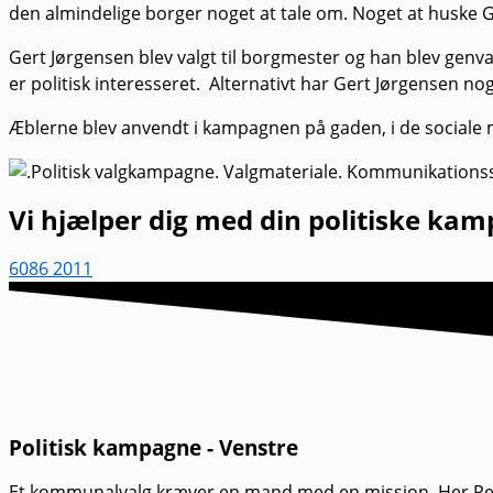
den almindelige borger noget at tale om. Noget at huske 
Gert Jørgensen blev valgt til borgmester og han blev gen
er politisk interesseret. Alternativt har Gert Jørgensen no
Æblerne blev anvendt i kampagnen på gaden, i de sociale 
Vi hjælper dig med din politiske ka
6086 2011
Politisk kampagne - Venstre
Et kommunalvalg kræver en mand med en mission. Her Pete